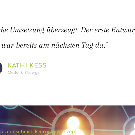
che Umsetzung überzeugt. Der erste Entwur
 war bereits am nächsten Tag da."
KATHI KESS
Model & Showgirl
as conschmitt-Recruitingkonzept