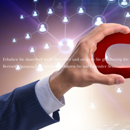
Erhalten Sie dauerhaft mehr Bewerber und steigern Sie gleichzeitig die
Recruitingprozess vereinfachen, erfahren Sie auf folgender Seite.