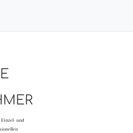
LE
HMER
 Einzel- und
sionellen